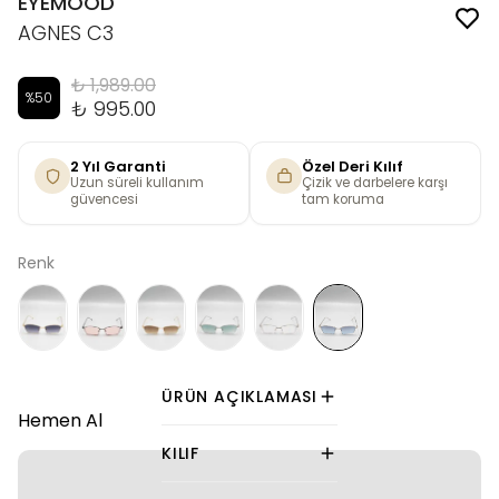
EYEMOOD
AGNES C3
₺ 1,989.00
%
50
₺ 995.00
2 Yıl Garanti
Özel Deri Kılıf
Uzun süreli kullanım
Çizik ve darbelere karşı
güvencesi
tam koruma
Renk
ÜRÜN AÇIKLAMASI
Hemen Al
KILIF