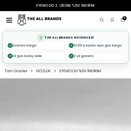
EYEMOOD 2. ÜRÜNE %50 İNDİRİM
0
THE ALL BRANDS GÜVENCESİ
Ücretsiz kargo
13:00’a kadar aynı gün kargo
✓
✓
14 gün kolay iade
2 yıl garanti
✓
✓
Tüm Ürünler
GÖZLÜK
EYEMOOD %50 İNDİRİM