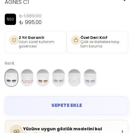
AGNES C1
₺ 1,989.00
%
50
₺ 995.00
2 Yıl Garanti
Özel Deri Kılıf
Uzun süreli kullanım
Çizik ve darbelere karşı
güvencesi
tam koruma
Renk
SEPETE EKLE
Yüzüne uygun gözlük modelini bul
›