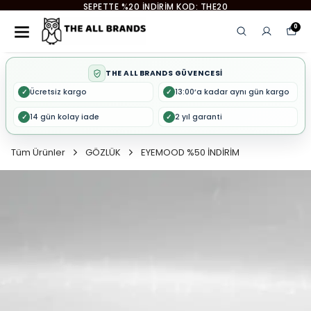
EYEMOOD 2. ÜRÜNE %50 İNDİRİM
0
THE ALL BRANDS GÜVENCESİ
Ücretsiz kargo
13:00’a kadar aynı gün kargo
✓
✓
14 gün kolay iade
2 yıl garanti
✓
✓
Tüm Ürünler
GÖZLÜK
EYEMOOD %50 İNDİRİM