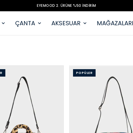
EYEMOOD 2. ÜRÜNE %50 İNDİRİM
ÇANTA
AKSESUAR
MAĞAZALARI
R
POPÜLER