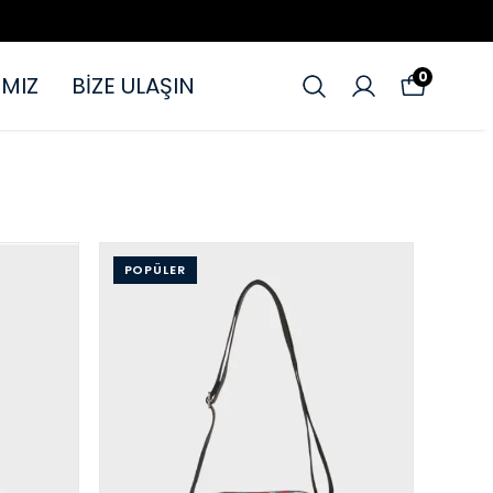
0
MIZ
BİZE ULAŞIN
POPÜLER