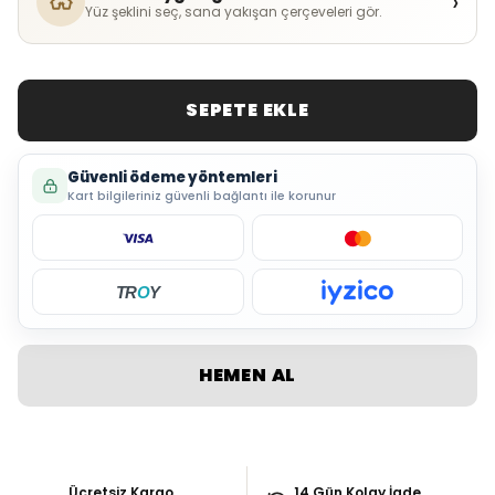
›
Yüz şeklini seç, sana yakışan çerçeveleri gör.
SEPETE EKLE
Güvenli ödeme yöntemleri
Kart bilgileriniz güvenli bağlantı ile korunur
TR
O
Y
HEMEN AL
Ücretsiz Kargo
14 Gün Kolay İade