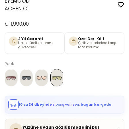
EYEMOOD
ACHEN C1
₺ 1,990.00
2 Yıl Garanti
Özel Deri Kılıf
Uzun süreli kullanım
Çizik ve darbelere karşı
güvencesi
tam koruma
Renk
10 sa 24 dk içinde
sipariş verirsen,
bugün kargoda.
Yüzüne uygun gözlük modelini bul