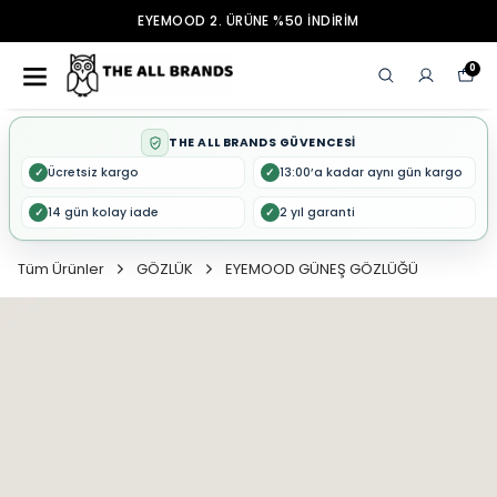
EYEMOOD 2. ÜRÜNE %50 İNDİRİM
0
THE ALL BRANDS GÜVENCESİ
Ücretsiz kargo
13:00’a kadar aynı gün kargo
✓
✓
14 gün kolay iade
2 yıl garanti
✓
✓
Tüm Ürünler
GÖZLÜK
EYEMOOD GÜNEŞ GÖZLÜĞÜ