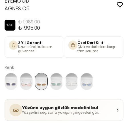
EYEMOOD
AGNES C5
₺ 1,989.00
%
50
₺ 995.00
2 Yıl Garanti
Özel Deri Kılıf
Uzun süreli kullanım
Çizik ve darbelere karşı
güvencesi
tam koruma
Renk
Yüzüne uygun gözlük modelini bul
›
Yüz şeklini seç, sana yakışan çerçeveleri gör.