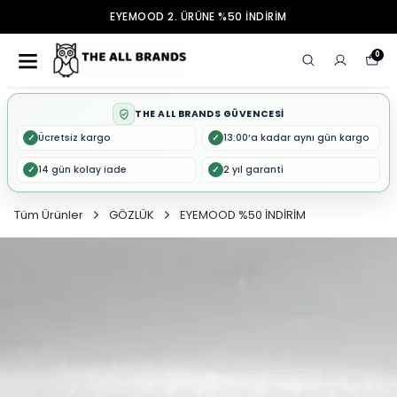
EYEMOOD 2. ÜRÜNE %50 İNDİRİM
0
THE ALL BRANDS GÜVENCESİ
Ücretsiz kargo
13:00’a kadar aynı gün kargo
✓
✓
14 gün kolay iade
2 yıl garanti
✓
✓
Tüm Ürünler
GÖZLÜK
EYEMOOD %50 İNDİRİM