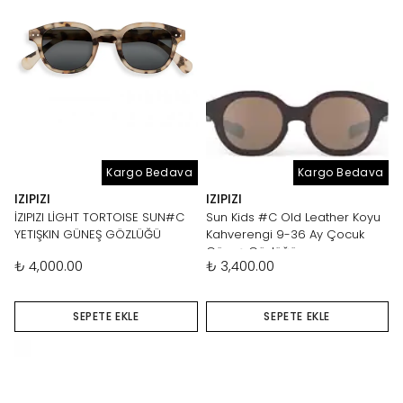
Kargo Bedava
Kargo Bedava
IZIPIZI
IZIPIZI
İZIPIZI LİGHT TORTOISE SUN#C
Sun Kids #C Old Leather Koyu
YETIŞKIN GÜNEŞ GÖZLÜĞÜ
Kahverengi 9-36 Ay Çocuk
Güneş Gözlüğü
₺ 4,000.00
₺ 3,400.00
SEPETE EKLE
SEPETE EKLE