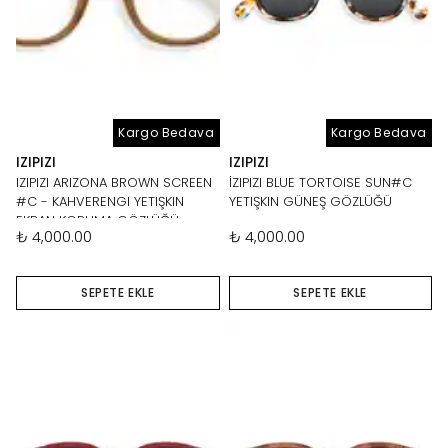
Kargo Bedava
Kargo Bedava
IZIPIZI
IZIPIZI
IZIPIZI ARIZONA BROWN SCREEN
İZIPIZI BLUE TORTOISE SUN#C
#C - KAHVERENGI YETIŞKIN
YETIŞKIN GÜNEŞ GÖZLÜĞÜ
EKRAN KORUMA GÖZLÜĞÜ
₺ 4,000.00
₺ 4,000.00
SEPETE EKLE
SEPETE EKLE