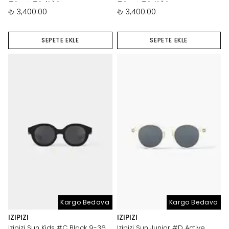
Güneş Gözlüğü
Güneş Gözlüğü
₺ 3,400.00
₺ 3,400.00
SEPETE EKLE
SEPETE EKLE
Kargo Bedava
Kargo Bedava
IZIPIZI
IZIPIZI
Izipizi Sun Kids #C Black 9-36
Izipizi Sun Junior #D Active