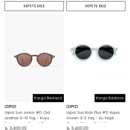
SEPETE EKLE
SEPETE EKLE
Kargo Bedava
Kargo Bedava
IZIPIZI
IZIPIZI
Izipizi Sun Junior #D Old
Izipizi Sun Kids Plus #D Aqua
Leather 5-10 Yaş - Koyu
Green 3-5 Yaş - Su Yeşili
Kahverengi Çocuk Güneş
Çocuk Güneş Gözlüğü
₺ 3,400.00
₺ 3,400.00
Gözlüğü