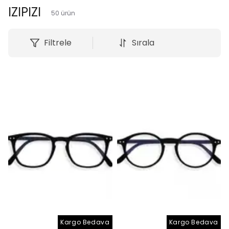
IZIPIZI
50
ürün
Filtrele
Sırala
Kargo Bedava
Kargo Bedava