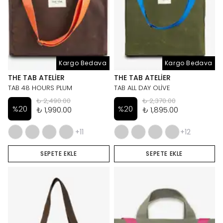
Kargo Bedava
Kargo Bedava
THE TAB ATELIER
THE TAB ATELIER
TAB 48 HOURS PLUM
TAB ALL DAY OLİVE
₺ 2,490.00
₺ 2,370.00
%
20
%
20
₺ 1,990.00
₺ 1,895.00
+11
+12
SEPETE EKLE
SEPETE EKLE