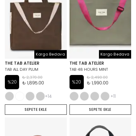
Kargo Bedava
Kargo Bedava
THE TAB ATELIER
THE TAB ATELIER
TAB ALL DAY PLUM
TAB 48 HOURS MINT
₺ 2,370.00
₺ 2,490.00
%
20
%
20
₺ 1,895.00
₺ 1,990.00
+14
+11
SEPETE EKLE
SEPETE EKLE