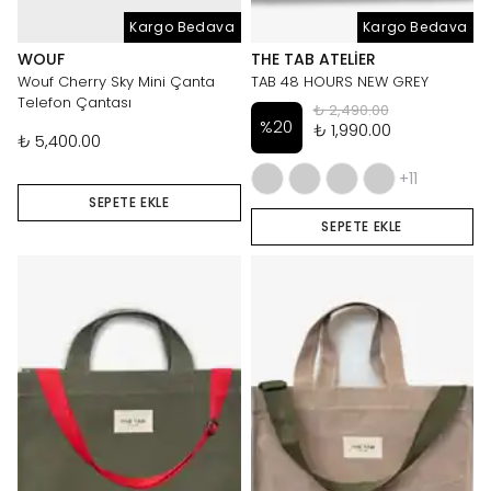
Kargo Bedava
Kargo Bedava
WOUF
THE TAB ATELIER
Wouf Cherry Sky Mini Çanta
TAB 48 HOURS NEW GREY
Telefon Çantası
₺ 2,490.00
%
20
₺ 1,990.00
₺ 5,400.00
+11
SEPETE EKLE
SEPETE EKLE