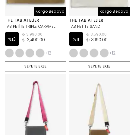
Kargo Bedava
Kargo Bedava
THE TAB ATELIER
THE TAB ATELIER
TAB PETİTE TRIPLE CARAMEL
TAB PETİTE SAND
₺ 3,990.00
₺ 3,590.00
%
13
%
11
₺ 3,490.00
₺ 3,190.00
+12
+12
SEPETE EKLE
SEPETE EKLE