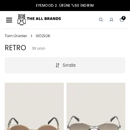
EYEMOOD 2. ÜRÜNE %50 İNDİRİM
0
Tüm Ürünler
GÖZLÜK
RETRO
36
ürün
Sırala