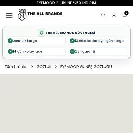
EYEMOOD 2. ÜRÜNE %50 İNDİRİM
0
THE ALL BRANDS GÜVENCESİ
Ücretsiz kargo
13:00’a kadar aynı gün kargo
✓
✓
14 gün kolay iade
2 yıl garanti
✓
✓
Tüm Ürünler
GÖZLÜK
EYEMOOD GÜNEŞ GÖZLÜĞÜ