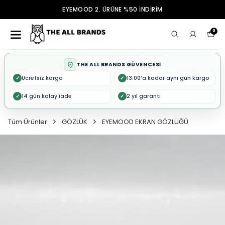
EYEMOOD 2. ÜRÜNE %50 İNDİRİM
0
THE ALL BRANDS GÜVENCESİ
Ücretsiz kargo
13:00’a kadar aynı gün kargo
✓
✓
14 gün kolay iade
2 yıl garanti
✓
✓
Tüm Ürünler
GÖZLÜK
EYEMOOD EKRAN GÖZLÜĞÜ