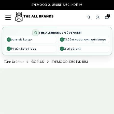
EYEMOOD 2. ÜRÜNE %50 İNDİRİM
0
THE ALL BRANDS GÜVENCESİ
Ücretsiz kargo
13:00’a kadar aynı gün kargo
✓
✓
14 gün kolay iade
2 yıl garanti
✓
✓
Tüm Ürünler
GÖZLÜK
EYEMOOD %50 İNDİRİM