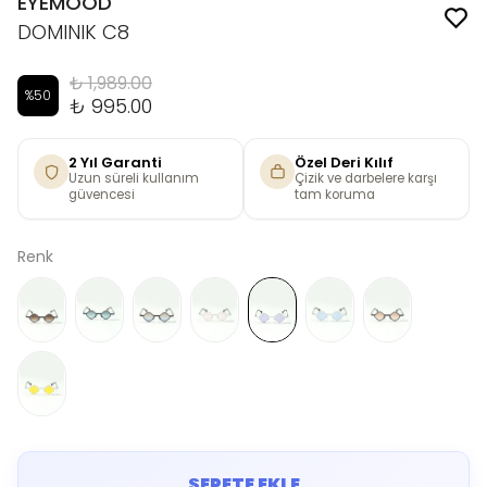
EYEMOOD
DOMINIK C8
₺ 1,989.00
%
50
₺ 995.00
2 Yıl Garanti
Özel Deri Kılıf
Uzun süreli kullanım
Çizik ve darbelere karşı
güvencesi
tam koruma
Renk
SEPETE EKLE