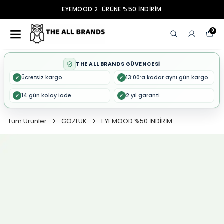
EYEMOOD 2. ÜRÜNE %50 İNDİRİM
0
THE ALL BRANDS GÜVENCESİ
Ücretsiz kargo
13:00’a kadar aynı gün kargo
✓
✓
14 gün kolay iade
2 yıl garanti
✓
✓
Tüm Ürünler
GÖZLÜK
EYEMOOD %50 İNDİRİM