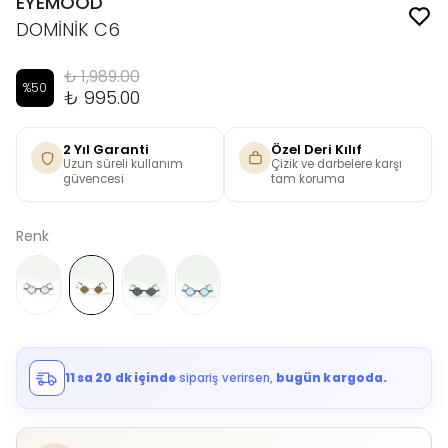
EYEMOOD
DOMİNİK C6
₺ 1,989.00
%
50
₺ 995.00
2 Yıl Garanti
Özel Deri Kılıf
Uzun süreli kullanım
Çizik ve darbelere karşı
güvencesi
tam koruma
Renk
11 sa 20 dk içinde
sipariş verirsen,
bugün kargoda.