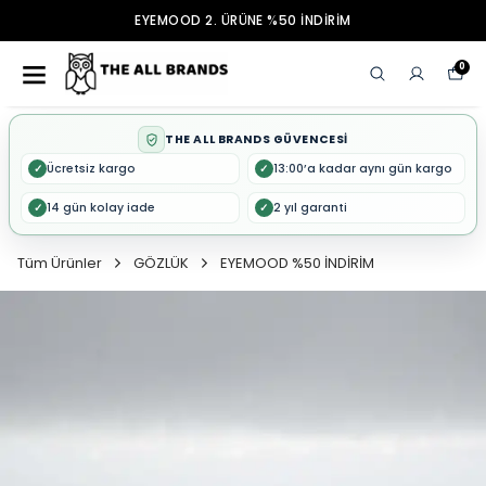
EYEMOOD 2. ÜRÜNE %50 İNDİRİM
0
THE ALL BRANDS GÜVENCESİ
Ücretsiz kargo
13:00’a kadar aynı gün kargo
✓
✓
14 gün kolay iade
2 yıl garanti
✓
✓
Tüm Ürünler
GÖZLÜK
EYEMOOD %50 İNDİRİM