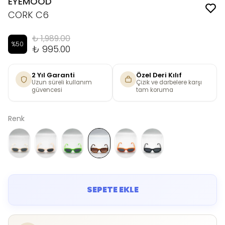
EYEMOOD
CORK C6
₺ 1,989.00
%
50
₺ 995.00
2 Yıl Garanti
Özel Deri Kılıf
Uzun süreli kullanım
Çizik ve darbelere karşı
güvencesi
tam koruma
Renk
SEPETE EKLE