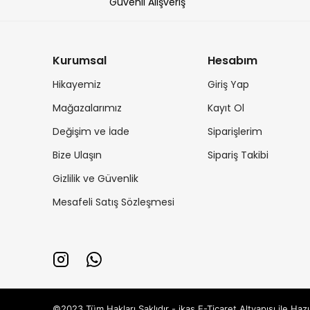
Güvenli Alışveriş
Kurumsal
Hesabım
Hikayemiz
Giriş Yap
Mağazalarımız
Kayıt Ol
Değişim ve İade
Siparişlerim
Bize Ulaşın
Sipariş Takibi
Gizlilik ve Güvenlik
Mesafeli Satış Sözleşmesi
©2023 Tüm Hakları Saklıdır - ikas E-Ticaret
Altyapısı ile Hazı