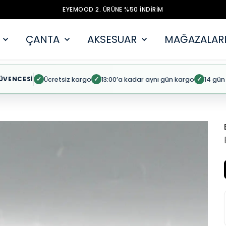
EYEMOOD 2. ÜRÜNE %50 İNDİRİM
ÇANTA
AKSESUAR
MAĞAZALARI
ÜVENCESİ
Ücretsiz kargo
13:00’a kadar aynı gün kargo
14 gün
✓
✓
✓