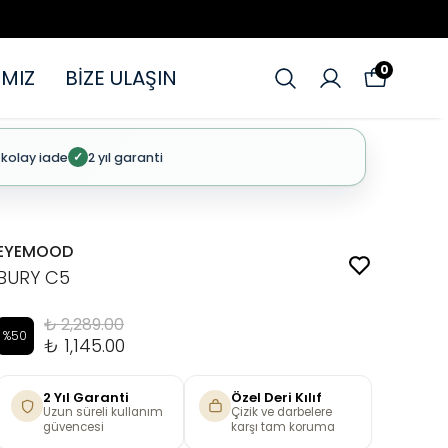
0
MIZ
BİZE ULAŞIN
 kolay iade
2 yıl garanti
✓
EYEMOOD
BURY C5
₺ 2,289.00
%
50
₺ 1,145.00
2 Yıl Garanti
Özel Deri Kılıf
Uzun süreli kullanım
Çizik ve darbelere
güvencesi
karşı tam koruma