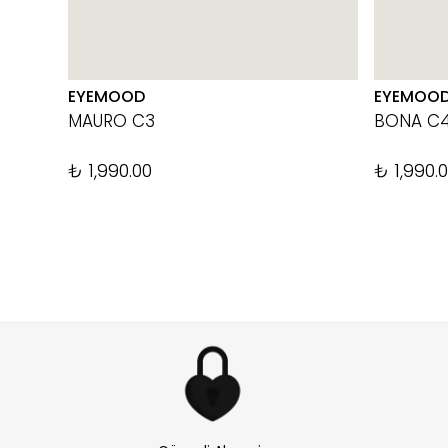
EYEMOOD
EYEMOO
MAURO C3
BONA C
₺ 1,990.00
₺ 1,990.