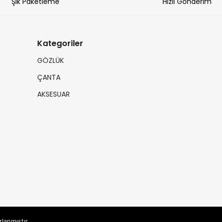
Şık Paketleme
Hızlı Gönderim
Kategoriler
GÖZLÜK
ÇANTA
AKSESUAR
rlanmıştır.