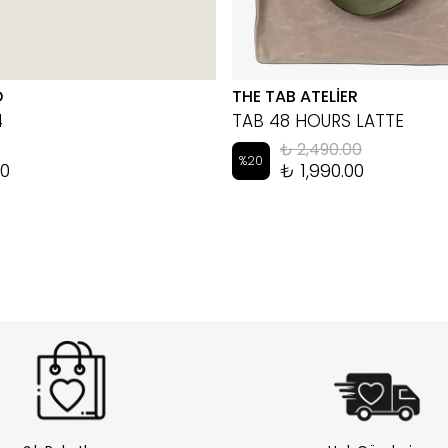
D
THE TAB ATELİER
4
TAB 48 HOURS LATTE
₺ 2,490.00
%
20
00
₺ 1,990.00