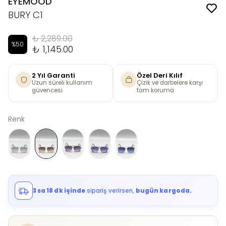
EYEMOOD
BURY C1
₺ 2,289.00
%
50
₺ 1,145.00
2 Yıl Garanti
Özel Deri Kılıf
Uzun süreli kullanım
Çizik ve darbelere karşı
güvencesi
tam koruma
Renk
3 sa 18 dk içinde
sipariş verirsen,
bugün kargoda.