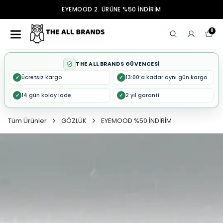
EYEMOOD 2. ÜRÜNE %50 İNDİRİM
0
THE ALL BRANDS GÜVENCESİ
Ücretsiz kargo
13:00’a kadar aynı gün kargo
✓
✓
14 gün kolay iade
2 yıl garanti
✓
✓
Tüm Ürünler
GÖZLÜK
EYEMOOD %50 İNDİRİM