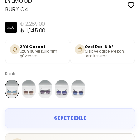
EYEMOOD
BURY C4
₺ 2,289.00
%
50
₺ 1,145.00
2 Yıl Garanti
Özel Deri Kılıf
Uzun süreli kullanım
Çizik ve darbelere karşı
güvencesi
tam koruma
Renk
SEPETE EKLE