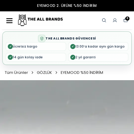
EYEMOOD 2. ÜRÜNE %50 İNDİRİM
0
THE ALL BRANDS GÜVENCESİ
Ücretsiz kargo
13:00’a kadar aynı gün kargo
✓
✓
14 gün kolay iade
2 yıl garanti
✓
✓
Tüm Ürünler
GÖZLÜK
EYEMOOD %50 İNDİRİM