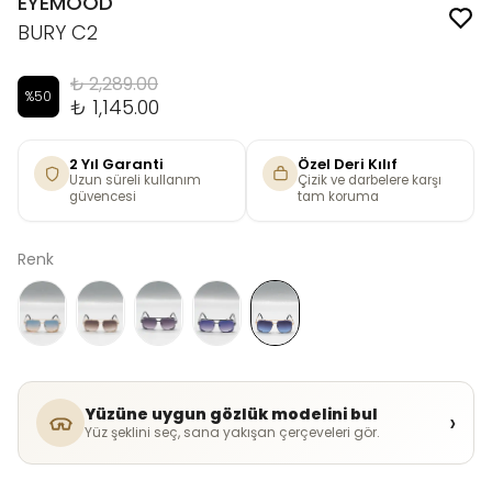
EYEMOOD
BURY C2
₺ 2,289.00
%
50
₺ 1,145.00
2 Yıl Garanti
Özel Deri Kılıf
Uzun süreli kullanım
Çizik ve darbelere karşı
güvencesi
tam koruma
Renk
Yüzüne uygun gözlük modelini bul
›
Yüz şeklini seç, sana yakışan çerçeveleri gör.