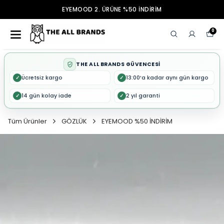
EYEMOOD 2. ÜRÜNE %50 İNDİRİM
0
THE ALL BRANDS GÜVENCESİ
Ücretsiz kargo
13:00’a kadar aynı gün kargo
✓
✓
14 gün kolay iade
2 yıl garanti
✓
✓
Tüm Ürünler
GÖZLÜK
EYEMOOD %50 İNDİRİM