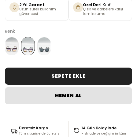
2 Yıl Garanti
Özel Deri Kılıf
Uzun süreli kullanım
Çizik ve darbelere karşı
güvencesi
tam koruma
Renk
SEPETE EKLE
HEMEN AL
Ücretsiz Kargo
14 Gün Kolay İade
Tüm siparişlerde ücretsiz
Hızlı iade ve değişim imkânı