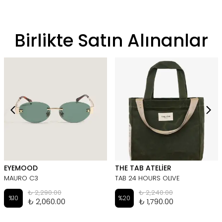
Birlikte Satın Alınanlar
EYEMOOD
THE TAB ATELİER
MAURO C3
TAB 24 HOURS OLIVE
₺ 2,290.00
₺ 2,240.00
%
10
%
20
₺ 2,060.00
₺ 1,790.00