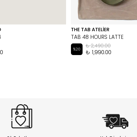
D
THE TAB ATELİER
4
TAB 48 HOURS LATTE
₺ 2,490.00
%
20
00
₺ 1,990.00