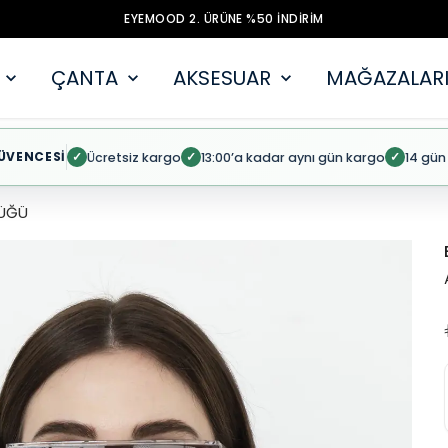
EYEMOOD 2. ÜRÜNE %50 İNDİRİM
ÇANTA
AKSESUAR
MAĞAZALARI
ÜVENCESİ
Ücretsiz kargo
13:00’a kadar aynı gün kargo
14 gün
✓
✓
✓
ÜĞÜ