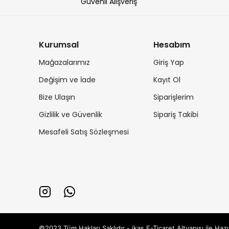
Güvenli Alışveriş
Kurumsal
Hesabım
Mağazalarımız
Giriş Yap
Değişim ve İade
Kayıt Ol
Bize Ulaşın
Siparişlerim
Gizlilik ve Güvenlik
Sipariş Takibi
Mesafeli Satış Sözleşmesi
©2023 Tüm Hakları Saklıdır - ikas E-Ticaret
Altyapısı ile Hazı