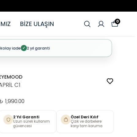
0
MIZ
BİZE ULAŞIN
 kolay iade
2 yıl garanti
✓
EYEMOOD
APRİL C1
₺ 1,990.00
2 Yıl Garanti
Özel Deri Kılıf
Uzun süreli kullanım
Çizik ve darbelere
güvencesi
karşı tam koruma