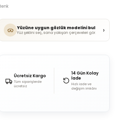
Renk
Yüzüne uygun gözlük modelini bul
›
Yüz şeklini seç, sana yakışan çerçeveleri gör.
14 Gün Kolay
Ücretsiz Kargo
İade
Tüm siparişlerde
Hızlı iade ve
ücretsiz
değişim imkânı