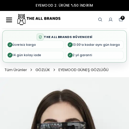
EYEMOOD 2. ÜRÜNE %50 İNDİRİM
0
THE ALL BRANDS GÜVENCESİ
Ücretsiz kargo
13:00’a kadar aynı gün kargo
✓
✓
14 gün kolay iade
2 yıl garanti
✓
✓
Tüm Ürünler
GÖZLÜK
EYEMOOD GÜNEŞ GÖZLÜĞÜ