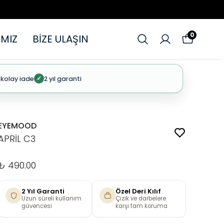
0
MIZ
BİZE ULAŞIN
 kolay iade
2 yıl garanti
✓
EYEMOOD
APRİL C3
₺ 490.00
2 Yıl Garanti
Özel Deri Kılıf
Uzun süreli kullanım
Çizik ve darbelere
güvencesi
karşı tam koruma