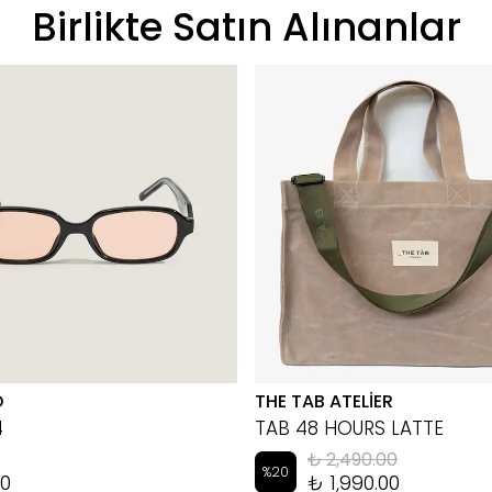
Birlikte Satın Alınanlar
D
THE TAB ATELİER
4
TAB 48 HOURS LATTE
₺ 2,490.00
%
20
00
₺ 1,990.00