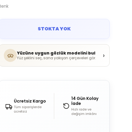
Renk
STOKTA YOK
Yüzüne uygun gözlük modelini bul
›
Yüz şeklini seç, sana yakışan çerçeveleri gör.
14 Gün Kolay
Ücretsiz Kargo
İade
Tüm siparişlerde
Hızlı iade ve
ücretsiz
değişim imkânı