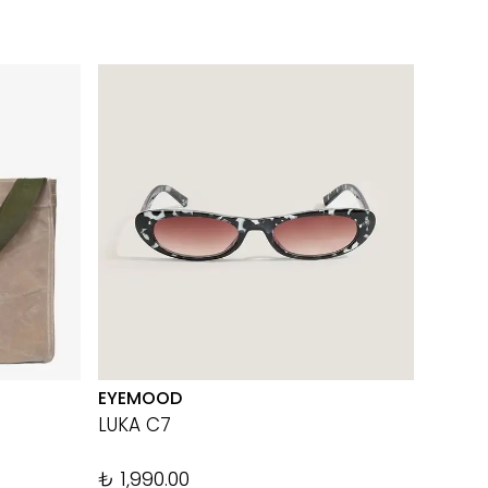
EYEMOOD
THE TA
LUKA C7
TAB 1
%
20
₺ 1,990.00