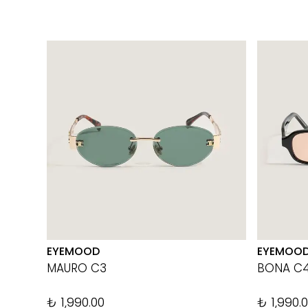
EYEMOOD
EYEMOO
MAURO C3
BONA C
₺ 1,990.00
₺ 1,990.