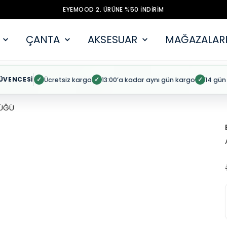
EYEMOOD 2. ÜRÜNE %50 İNDİRİM
ÇANTA
AKSESUAR
MAĞAZALARI
ÜVENCESİ
Ücretsiz kargo
13:00’a kadar aynı gün kargo
14 gün
✓
✓
✓
ÜĞÜ