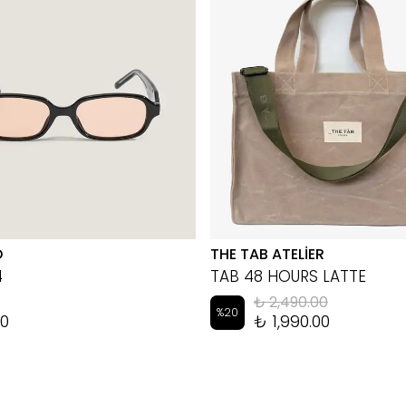
D
THE TAB ATELİER
4
TAB 48 HOURS LATTE
₺ 2,490.00
%
20
00
₺ 1,990.00