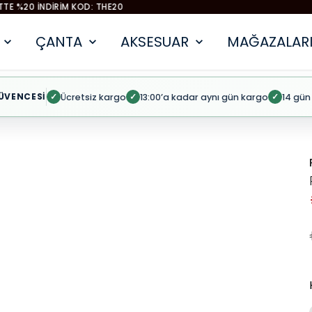
EYEMOOD 2. ÜRÜNE %50 İNDİRİM
ÇANTA
AKSESUAR
MAĞAZALARI
ÜVENCESİ
Ücretsiz kargo
13:00’a kadar aynı gün kargo
14 gün
✓
✓
✓