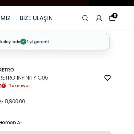
0
MIZ
BİZE ULAŞIN
 kolay iade
2 yıl garanti
✓
RETRO
RETRO INFINITY C05
Tükeniyor
₺ 8,900.00
Hemen Al