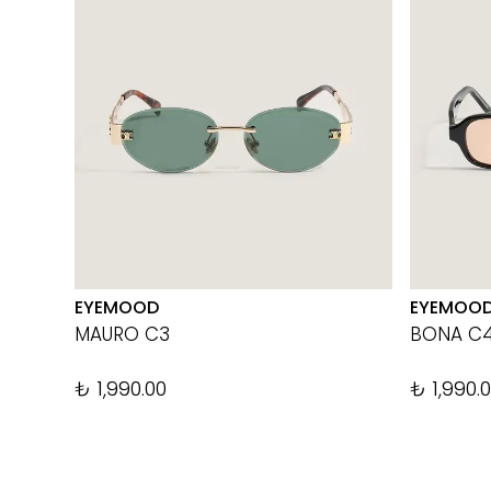
EYEMOOD
EYEMOO
MAURO C3
BONA C
₺ 1,990.00
₺ 1,990.