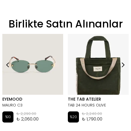
Birlikte Satın Alınanlar
EYEMOOD
THE TAB ATELİER
MAURO C3
TAB 24 HOURS OLIVE
₺ 2,290.00
₺ 2,240.00
%
10
%
20
₺ 2,060.00
₺ 1,790.00