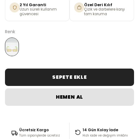
2 Yıl Garanti
Özel Deri Kılıf
Uzun süreli kullanım
Çizik ve darbelere karşı
güvencesi
tam koruma
Renk
SEPETE EKLE
HEMEN AL
Ücretsiz Kargo
14 Gün Kolay İade
Tüm siparişlerde ücretsiz
Hızlı iade ve değişim imkânı