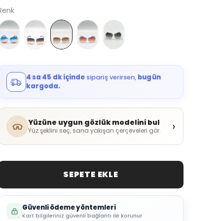
Renk
4 sa 45 dk içinde
sipariş verirsen,
bugün
kargoda.
Yüzüne uygun gözlük modelini bul
›
Yüz şeklini seç, sana yakışan çerçeveleri gör.
SEPETE EKLE
Güvenli ödeme yöntemleri
Kart bilgileriniz güvenli bağlantı ile korunur