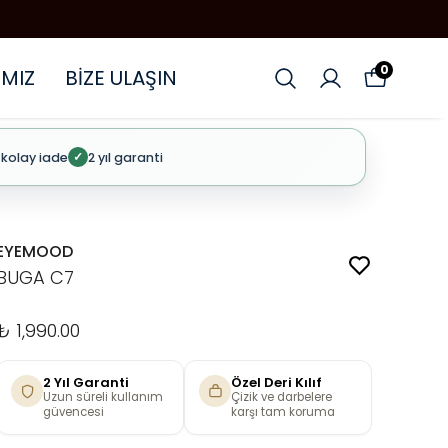
0
MIZ
BİZE ULAŞIN
 kolay iade
2 yıl garanti
✓
EYEMOOD
BUGA C7
₺ 1,990.00
2 Yıl Garanti
Özel Deri Kılıf
Uzun süreli kullanım
Çizik ve darbelere
güvencesi
karşı tam koruma