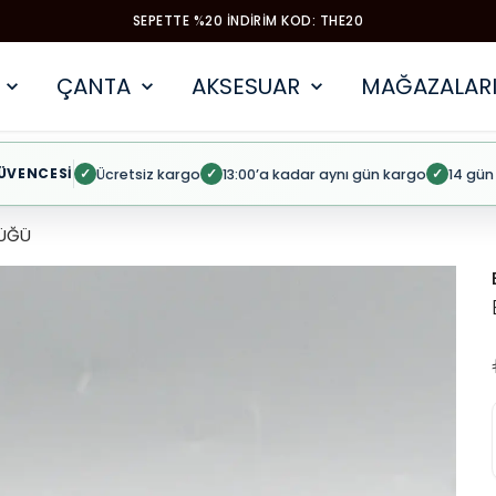
SEPETTE %20 İNDIRIM KOD: THE20
ÇANTA
AKSESUAR
MAĞAZALARI
ÜVENCESİ
Ücretsiz kargo
13:00’a kadar aynı gün kargo
14 gün
✓
✓
✓
ÜĞÜ