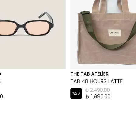
D
THE TAB ATELİER
4
TAB 48 HOURS LATTE
₺ 2,490.00
%
20
00
₺ 1,990.00