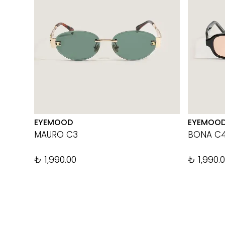
EYEMOOD
EYEMOO
MAURO C3
BONA C
₺ 1,990.00
₺ 1,990.