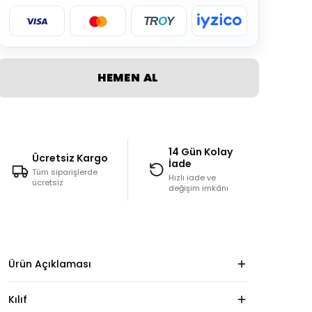
TR
O
Y
HEMEN AL
14 Gün Kolay
Ücretsiz Kargo
İade
Tüm siparişlerde
Hızlı iade ve
ücretsiz
değişim imkânı
Ürün Açıklaması
Kılıf