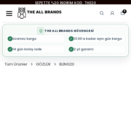
EYEMOOD 2. ÜRÜNE %50 İNDİRİM
0
THE ALL BRANDS GÜVENCESİ
Ücretsiz kargo
13:00’a kadar aynı gün kargo
✓
✓
14 gün kolay iade
2 yıl garanti
✓
✓
Tüm Ürünler
GÖZLÜK
BLİNG20