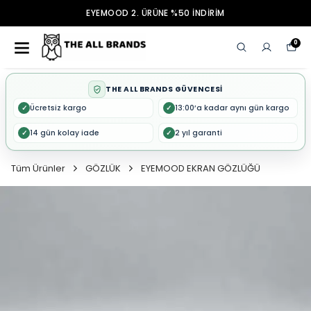
EYEMOOD 2. ÜRÜNE %50 İNDİRİM
0
THE ALL BRANDS GÜVENCESİ
Ücretsiz kargo
13:00’a kadar aynı gün kargo
✓
✓
14 gün kolay iade
2 yıl garanti
✓
✓
Tüm Ürünler
GÖZLÜK
EYEMOOD EKRAN GÖZLÜĞÜ