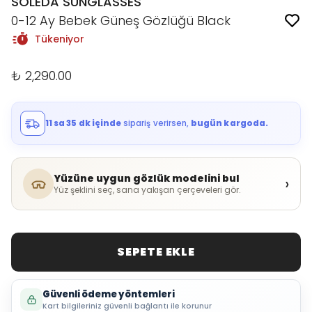
SOLEDA SUNGLASSES
0-12 Ay Bebek Güneş Gözlüğü Black
Tükeniyor
₺ 2,290.00
11 sa 35 dk içinde
sipariş verirsen,
bugün kargoda.
Yüzüne uygun gözlük modelini bul
›
Yüz şeklini seç, sana yakışan çerçeveleri gör.
SEPETE EKLE
Güvenli ödeme yöntemleri
Kart bilgileriniz güvenli bağlantı ile korunur