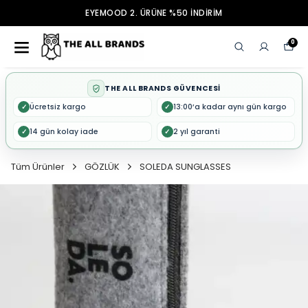
EYEMOOD 2. ÜRÜNE %50 İNDİRİM
0
THE ALL BRANDS GÜVENCESİ
Ücretsiz kargo
13:00’a kadar aynı gün kargo
✓
✓
14 gün kolay iade
2 yıl garanti
✓
✓
Tüm Ürünler
GÖZLÜK
SOLEDA SUNGLASSES