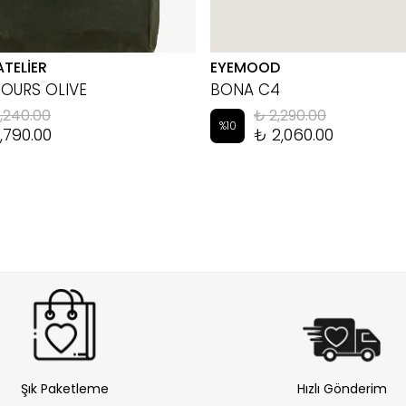
ATELİER
EYEMOOD
HOURS OLIVE
BONA C4
,240.00
₺ 2,290.00
%
10
,790.00
₺ 2,060.00
Şık Paketleme
Hızlı Gönderim