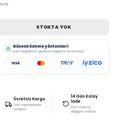
Renk
STOKTA YOK
Güvenli ödeme yöntemleri
Kart bilgileriniz güvenli bağlantı ile korunur
TR
O
Y
14 Gün Kolay
Ücretsiz Kargo
İade
Tüm siparişlerde
Hızlı iade ve
ücretsiz
değişim imkânı