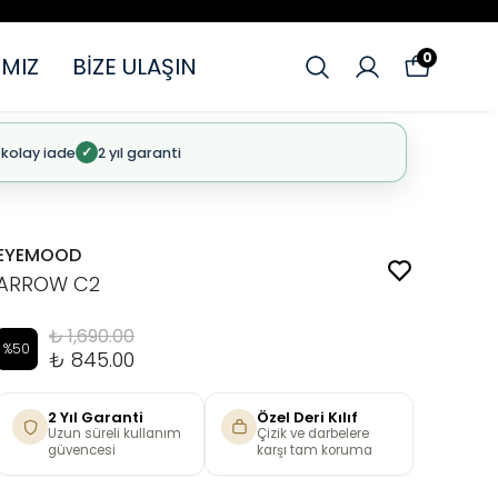
0
MIZ
BİZE ULAŞIN
 kolay iade
2 yıl garanti
✓
EYEMOOD
ARROW C2
₺ 1,690.00
%
50
₺ 845.00
2 Yıl Garanti
Özel Deri Kılıf
Uzun süreli kullanım
Çizik ve darbelere
güvencesi
karşı tam koruma