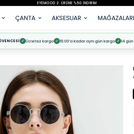
EYEMOOD 2. ÜRÜNE %50 İNDİRİM
ÇANTA
AKSESUAR
MAĞAZALARI
ÜVENCESİ
Ücretsiz kargo
15:00’a kadar aynı gün kargo
14 gün
✓
✓
✓