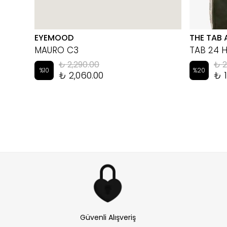
EYEMOOD
THE TAB 
MAURO C3
TAB 24 
₺ 2,290.00
₺ 2
%
10
%
20
₺ 2,060.00
₺ 1
Güvenli Alışveriş