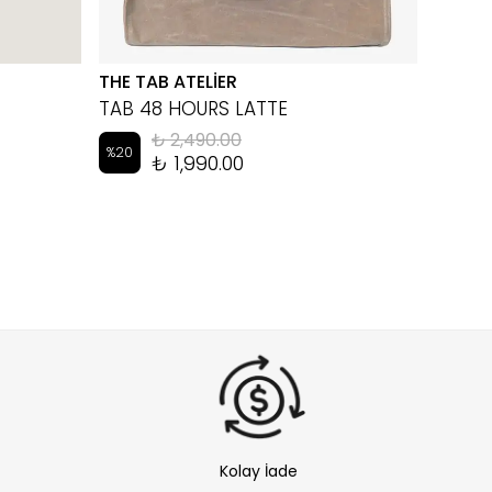
THE TAB ATELİER
EYEM
TAB 48 HOURS LATTE
LUKA 
₺ 2,490.00
%
20
%
10
₺ 1,990.00
Kolay İade