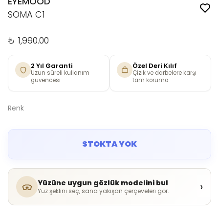
EYEMOOD
SOMA C1
₺ 1,990.00
2 Yıl Garanti
Özel Deri Kılıf
Uzun süreli kullanım
Çizik ve darbelere karşı
güvencesi
tam koruma
Renk
STOKTA YOK
Yüzüne uygun gözlük modelini bul
›
Yüz şeklini seç, sana yakışan çerçeveleri gör.