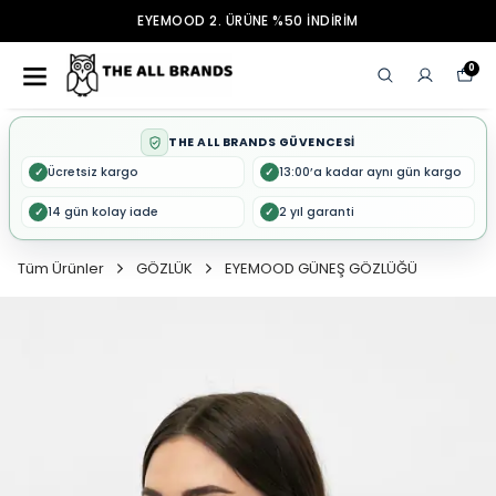
EYEMOOD 2. ÜRÜNE %50 İNDİRİM
0
THE ALL BRANDS GÜVENCESİ
Ücretsiz kargo
13:00’a kadar aynı gün kargo
✓
✓
14 gün kolay iade
2 yıl garanti
✓
✓
Tüm Ürünler
GÖZLÜK
EYEMOOD GÜNEŞ GÖZLÜĞÜ