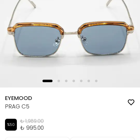
EYEMOOD
PRAG C5
₺ 1,989.00
%
50
₺ 995.00