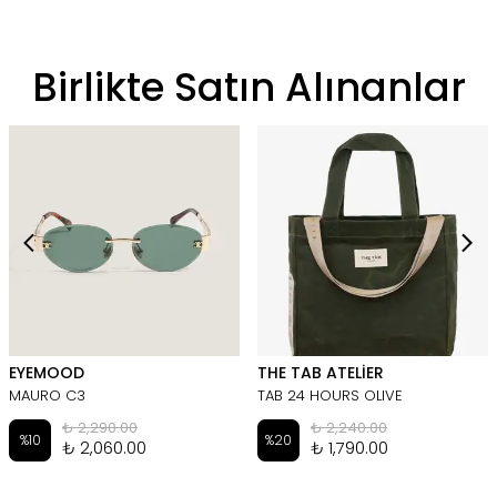
Birlikte Satın Alınanlar
EYEMOOD
THE TAB ATELİER
MAURO C3
TAB 24 HOURS OLIVE
₺ 2,290.00
₺ 2,240.00
%
10
%
20
₺ 2,060.00
₺ 1,790.00