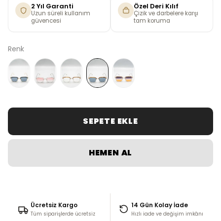
2 Yıl Garanti
Özel Deri Kılıf
Uzun süreli kullanım
Çizik ve darbelere karşı
güvencesi
tam koruma
Renk
SEPETE EKLE
HEMEN AL
Ücretsiz Kargo
14 Gün Kolay İade
Tüm siparişlerde ücretsiz
Hızlı iade ve değişim imkânı