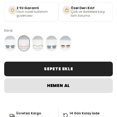
2 Yıl Garanti
Özel Deri Kılıf
Uzun süreli kullanım
Çizik ve darbelere karşı
güvencesi
tam koruma
Renk
SEPETE EKLE
HEMEN AL
Ücretsiz Kargo
14 Gün Kolay İade