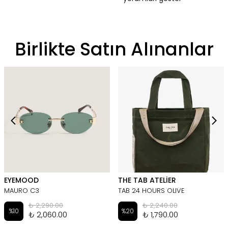
Birlikte Satın Alınanlar
EYEMOOD
THE TAB ATELİER
MAURO C3
TAB 24 HOURS OLIVE
₺ 2,290.00
₺ 2,240.00
%
10
%
20
₺ 2,060.00
₺ 1,790.00