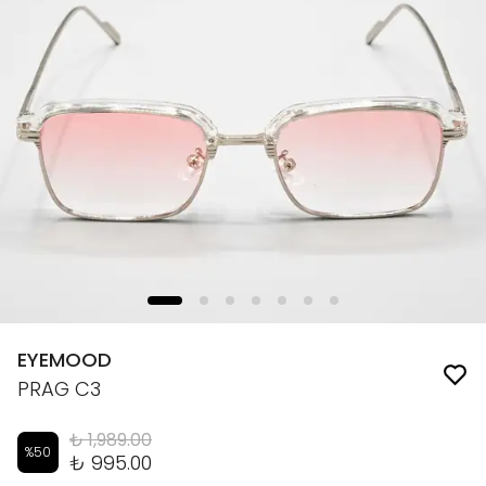
EYEMOOD
PRAG C3
₺ 1,989.00
%
50
₺ 995.00