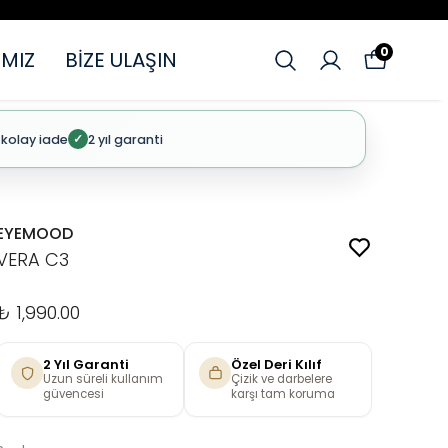
0
MIZ
BİZE ULAŞIN
 kolay iade
2 yıl garanti
✓
EYEMOOD
VERA C3
₺ 1,990.00
2 Yıl Garanti
Özel Deri Kılıf
Uzun süreli kullanım
Çizik ve darbelere
güvencesi
karşı tam koruma