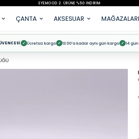
EYEMOOD 2. ÜRÜNE %50 İNDİRİM
ÇANTA
AKSESUAR
MAĞAZALARI
ÜVENCESİ
Ücretsiz kargo
13:00’a kadar aynı gün kargo
14 gün
✓
✓
✓
ÜĞÜ