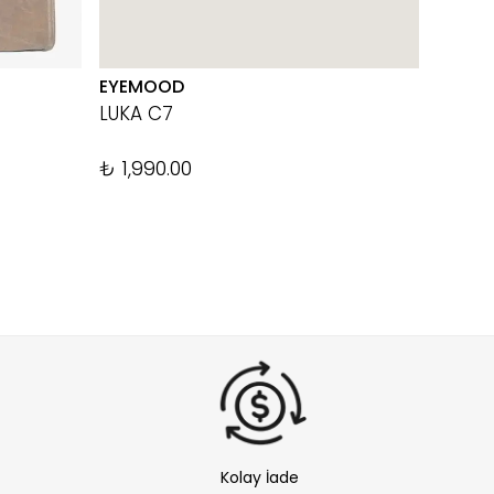
EYEMOOD
THE TA
LUKA C7
TAB 1
%
20
₺ 1,990.00
Kolay İade