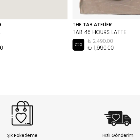
D
THE TAB ATELİER
4
TAB 48 HOURS LATTE
₺ 2,490.00
%
20
00
₺ 1,990.00
Şık Paketleme
Hızlı Gönderim