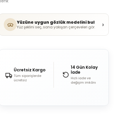
Renk
Yüzüne uygun gözlük modelini bul
›
Yüz şeklini seç, sana yakışan çerçeveleri gör.
14 Gün Kolay
Ücretsiz Kargo
İade
Tüm siparişlerde
Hızlı iade ve
ücretsiz
değişim imkânı