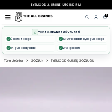
EYEMOOD 2. ÜRÜNE %50 İNDİRİM
0
THE ALL BRANDS GÜVENCESİ
Ücretsiz kargo
13:00’a kadar aynı gün kargo
✓
✓
14 gün kolay iade
2 yıl garanti
✓
✓
Tüm Ürünler
GÖZLÜK
EYEMOOD GÜNEŞ GÖZLÜĞÜ