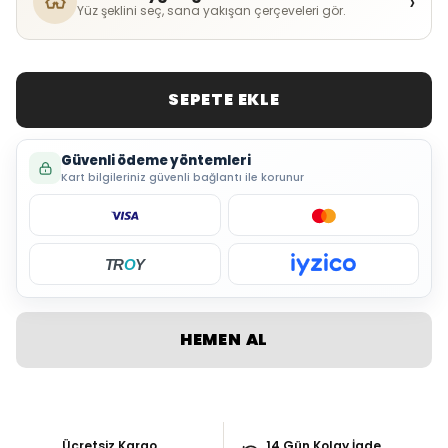
›
Yüz şeklini seç, sana yakışan çerçeveleri gör.
SEPETE EKLE
Güvenli ödeme yöntemleri
Kart bilgileriniz güvenli bağlantı ile korunur
TR
O
Y
HEMEN AL
Ücretsiz Kargo
14 Gün Kolay İade