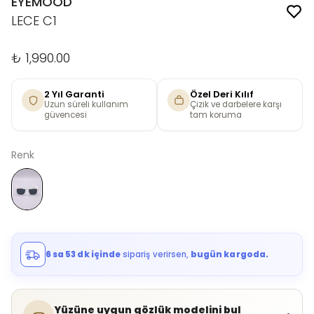
EYEMOOD
LECE C1
₺ 1,990.00
2 Yıl Garanti
Özel Deri Kılıf
Uzun süreli kullanım
Çizik ve darbelere karşı
güvencesi
tam koruma
Renk
6 sa 53 dk içinde
sipariş verirsen,
bugün kargoda.
Yüzüne uygun gözlük modelini bul