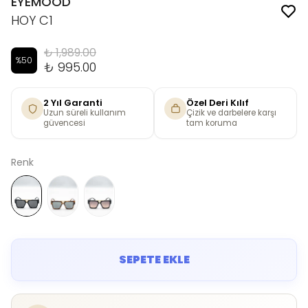
EYEMOOD
HOY C1
₺ 1,989.00
%
50
₺ 995.00
2 Yıl Garanti
Özel Deri Kılıf
Uzun süreli kullanım
Çizik ve darbelere karşı
güvencesi
tam koruma
Renk
SEPETE EKLE