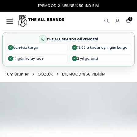
EYEMOOD 2. ÜRÜNE %50 İNDİRİM
0
THE ALL BRANDS GÜVENCESİ
Ücretsiz kargo
13:00’a kadar aynı gün kargo
✓
✓
14 gün kolay iade
2 yıl garanti
✓
✓
Tüm Ürünler
GÖZLÜK
EYEMOOD %50 İNDİRİM