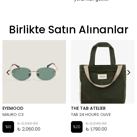
Birlikte Satın Alınanlar
EYEMOOD
THE TAB ATELİER
MAURO C3
TAB 24 HOURS OLIVE
₺ 2,290.00
₺ 2,240.00
%
10
%
20
₺ 2,060.00
₺ 1,790.00