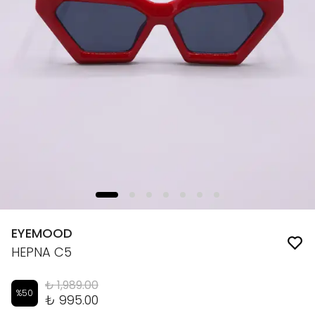
EYEMOOD
HEPNA C5
₺ 1,989.00
%
50
₺ 995.00