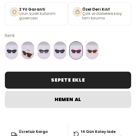
2 Yıl Garanti
Özel Deri Kılıf
Uzun süreli kullanım
Çizik ve darbelere karşı
güvencesi
tam koruma
Renk
SEPETE EKLE
HEMEN AL
Ücretsiz Kargo
14 Gün Kolay İade