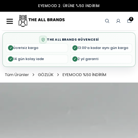
EYEMOOD 2. ÜRÜNE %50 İNDİRİM
0
THE ALL BRANDS GÜVENCESİ
Ücretsiz kargo
13:00’a kadar aynı gün kargo
✓
✓
14 gün kolay iade
2 yıl garanti
✓
✓
Tüm Ürünler
GÖZLÜK
EYEMOOD %50 İNDİRİM