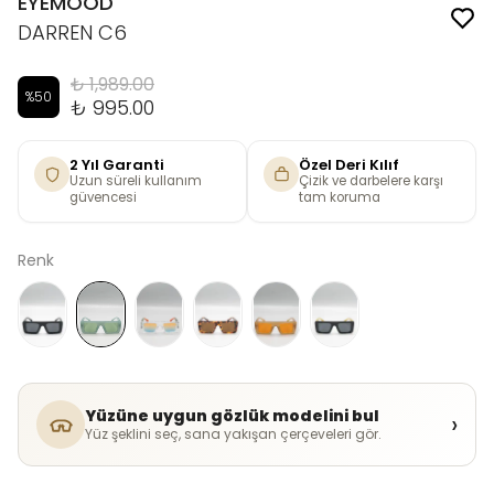
EYEMOOD
DARREN C6
₺ 1,989.00
%
50
₺ 995.00
2 Yıl Garanti
Özel Deri Kılıf
Uzun süreli kullanım
Çizik ve darbelere karşı
güvencesi
tam koruma
Renk
Yüzüne uygun gözlük modelini bul
›
Yüz şeklini seç, sana yakışan çerçeveleri gör.