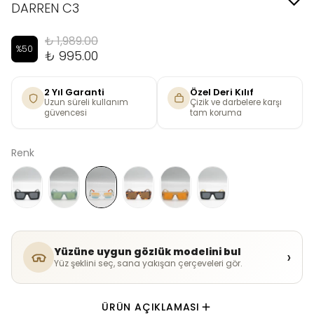
DARREN C3
₺ 1,989.00
%
50
₺ 995.00
2 Yıl Garanti
Özel Deri Kılıf
Uzun süreli kullanım
Çizik ve darbelere karşı
güvencesi
tam koruma
Renk
Yüzüne uygun gözlük modelini bul
›
Yüz şeklini seç, sana yakışan çerçeveleri gör.
ÜRÜN AÇIKLAMASI