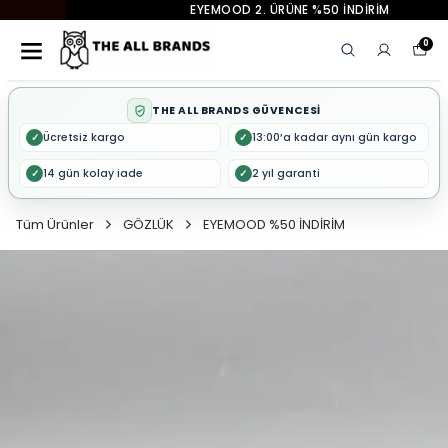
EYEMOOD 2. ÜRÜNE %50 İNDİRİM
0
THE ALL BRANDS GÜVENCESİ
Ücretsiz kargo
13:00’a kadar aynı gün kargo
✓
✓
14 gün kolay iade
2 yıl garanti
✓
✓
Tüm Ürünler
GÖZLÜK
EYEMOOD %50 İNDİRİM