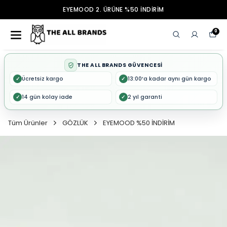
EYEMOOD 2. ÜRÜNE %50 İNDİRİM
0
THE ALL BRANDS GÜVENCESİ
Ücretsiz kargo
13:00’a kadar aynı gün kargo
✓
✓
14 gün kolay iade
2 yıl garanti
✓
✓
Tüm Ürünler
GÖZLÜK
EYEMOOD %50 İNDİRİM