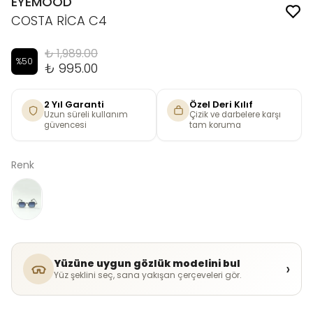
EYEMOOD
COSTA RİCA C4
₺ 1,989.00
%
50
₺ 995.00
2 Yıl Garanti
Özel Deri Kılıf
Uzun süreli kullanım
Çizik ve darbelere karşı
güvencesi
tam koruma
Renk
Yüzüne uygun gözlük modelini bul
›
Yüz şeklini seç, sana yakışan çerçeveleri gör.