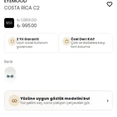
EYEMOOD
COSTA RİCA C2
₺ 1,989.00
%
50
₺ 995.00
2 Yıl Garanti
Özel Deri Kılıf
Uzun süreli kullanım
Çizik ve darbelere karşı
güvencesi
tam koruma
Renk
Yüzüne uygun gözlük modelini bul
›
Yüz şeklini seç, sana yakışan çerçeveleri gör.