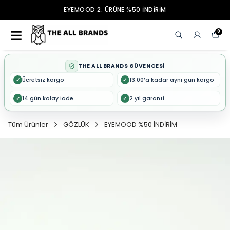
EYEMOOD 2. ÜRÜNE %50 İNDİRİM
0
THE ALL BRANDS GÜVENCESİ
Ücretsiz kargo
13:00’a kadar aynı gün kargo
✓
✓
14 gün kolay iade
2 yıl garanti
✓
✓
Tüm Ürünler
GÖZLÜK
EYEMOOD %50 İNDİRİM