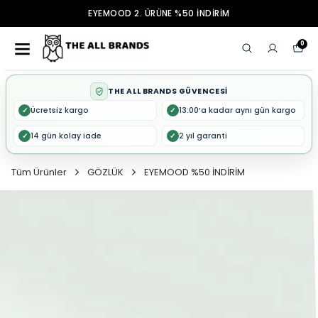
EYEMOOD 2. ÜRÜNE %50 İNDİRİM
0
THE ALL BRANDS GÜVENCESİ
Ücretsiz kargo
13:00’a kadar aynı gün kargo
✓
✓
14 gün kolay iade
2 yıl garanti
✓
✓
Tüm Ürünler
GÖZLÜK
EYEMOOD %50 İNDİRİM