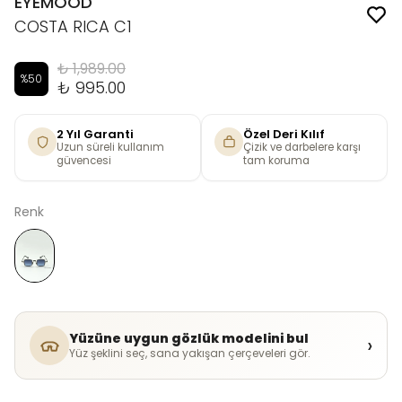
EYEMOOD
COSTA RICA C1
₺ 1,989.00
%
50
₺ 995.00
2 Yıl Garanti
Özel Deri Kılıf
Uzun süreli kullanım
Çizik ve darbelere karşı
güvencesi
tam koruma
Renk
Yüzüne uygun gözlük modelini bul
›
Yüz şeklini seç, sana yakışan çerçeveleri gör.