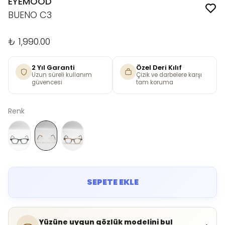
EYEMOOD
BUENO C3
₺ 1,990.00
2 Yıl Garanti
Özel Deri Kılıf
Uzun süreli kullanım
Çizik ve darbelere karşı
güvencesi
tam koruma
Renk
SEPETE EKLE
Yüzüne uygun gözlük modelini bul