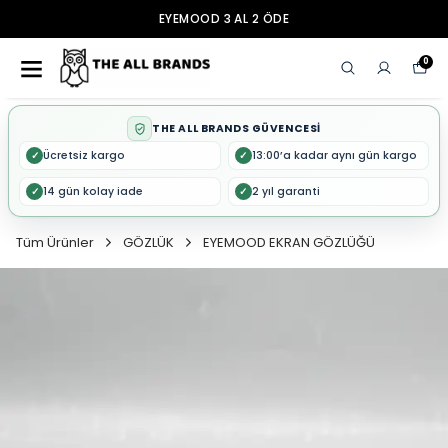
EYEMOOD 3 AL 2 ÖDE
0
THE ALL BRANDS GÜVENCESİ
Ücretsiz kargo
13:00’a kadar aynı gün kargo
✓
✓
14 gün kolay iade
2 yıl garanti
✓
✓
Tüm Ürünler
GÖZLÜK
EYEMOOD EKRAN GÖZLÜĞÜ