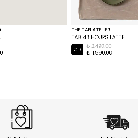
D
THE TAB ATELİER
4
TAB 48 HOURS LATTE
₺ 2,490.00
%
20
00
₺ 1,990.00