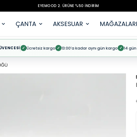
EYEMOOD 2. ÜRÜNE %50 İNDİRİM
ÇANTA
AKSESUAR
MAĞAZALARI
ÜVENCESİ
Ücretsiz kargo
13:00’a kadar aynı gün kargo
14 gün
✓
✓
✓
ÜĞÜ