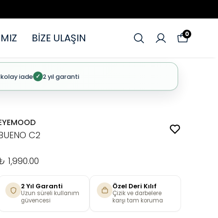
0
MIZ
BİZE ULAŞIN
 kolay iade
2 yıl garanti
✓
EYEMOOD
BUENO C2
₺ 1,990.00
2 Yıl Garanti
Özel Deri Kılıf
Uzun süreli kullanım
Çizik ve darbelere
güvencesi
karşı tam koruma