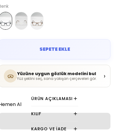
Renk
SEPETE EKLE
Yüzüne uygun gözlük modelini bul
›
Yüz şeklini seç, sana yakışan çerçeveleri gör.
ÜRÜN AÇIKLAMASI
Hemen Al
KILIF
KARGO VE İADE