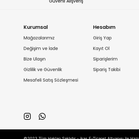
Güvenli Alışveriş
Kurumsal
Hesabım
Mağazalarımız
Giriş Yap
Değişim ve İade
Kayıt Ol
Bize Ulaşın
Siparişlerim
Gizlilik ve Güvenlik
Sipariş Takibi
Mesafeli Satış Sözleşmesi
©2023 Tüm Hakları Saklıdır - ikas E-Ticaret
Altyapısı ile Hazı