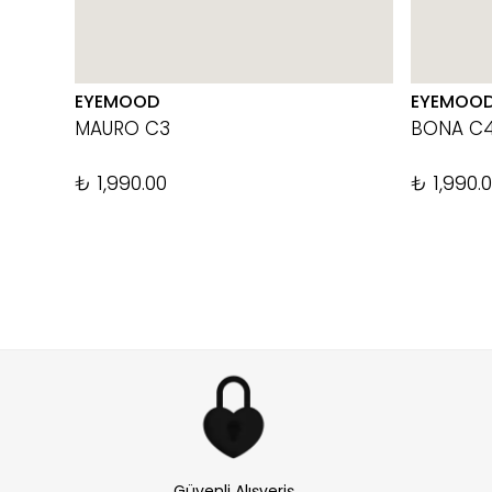
EYEMOOD
EYEMOO
MAURO C3
BONA C
₺ 1,990.00
₺ 1,990.
Güvenli Alışveriş