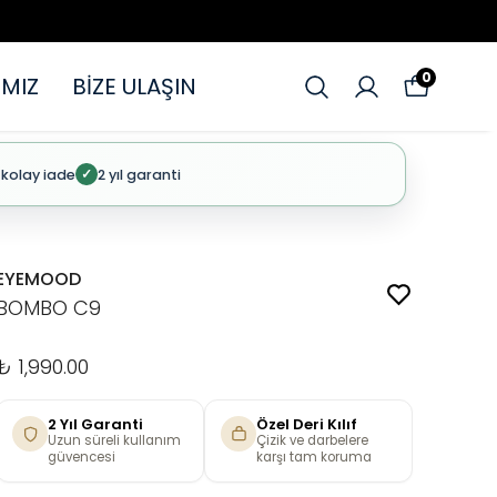
0
MIZ
BİZE ULAŞIN
 kolay iade
2 yıl garanti
✓
EYEMOOD
BOMBO C9
₺ 1,990.00
2 Yıl Garanti
Özel Deri Kılıf
Uzun süreli kullanım
Çizik ve darbelere
güvencesi
karşı tam koruma