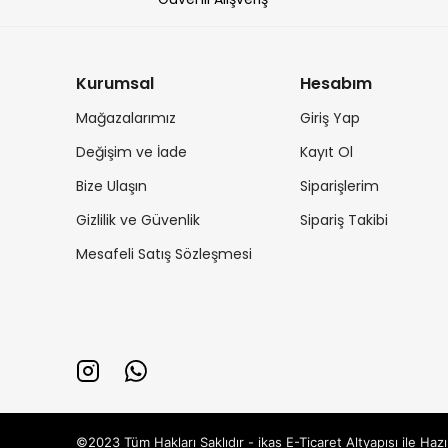
Kurumsal
Hesabım
Mağazalarımız
Giriş Yap
Değişim ve İade
Kayıt Ol
Bize Ulaşın
Siparişlerim
Gizlilik ve Güvenlik
Sipariş Takibi
Mesafeli Satış Sözleşmesi
©2023 Tüm Hakları Saklıdır - ikas E-Ticaret
Altyapısı ile Hazı