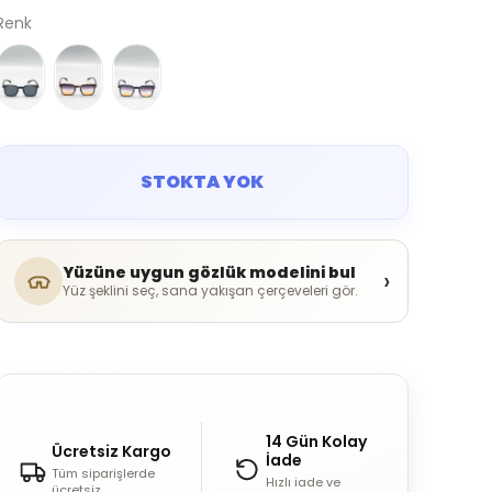
Renk
STOKTA YOK
Yüzüne uygun gözlük modelini bul
›
Yüz şeklini seç, sana yakışan çerçeveleri gör.
14 Gün Kolay
Ücretsiz Kargo
İade
Tüm siparişlerde
Hızlı iade ve
ücretsiz