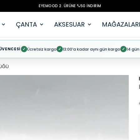
EYEMOOD 2. ÜRÜNE %50 İNDİRİM
ÇANTA
AKSESUAR
MAĞAZALARI
ÜVENCESİ
Ücretsiz kargo
13:00’a kadar aynı gün kargo
14 gün
✓
✓
✓
ÜĞÜ