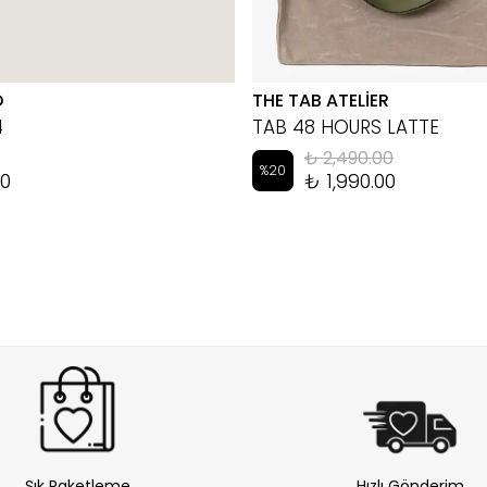
D
THE TAB ATELİER
4
TAB 48 HOURS LATTE
₺ 2,490.00
%
20
00
₺ 1,990.00
Şık Paketleme
Hızlı Gönderim