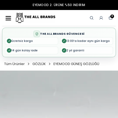
EYEMOOD 2. ÜRÜNE %50 İNDİRİM
0
THE ALL BRANDS GÜVENCESİ
Ücretsiz kargo
13:00’a kadar aynı gün kargo
✓
✓
14 gün kolay iade
2 yıl garanti
✓
✓
Tüm Ürünler
GÖZLÜK
EYEMOOD GÜNEŞ GÖZLÜĞÜ