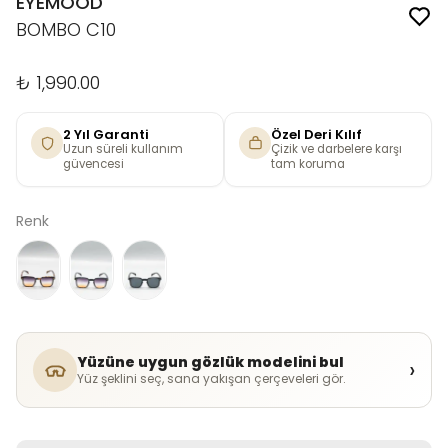
EYEMOOD
BOMBO C10
₺ 1,990.00
2 Yıl Garanti
Özel Deri Kılıf
Uzun süreli kullanım
Çizik ve darbelere karşı
güvencesi
tam koruma
Renk
Yüzüne uygun gözlük modelini bul
›
Yüz şeklini seç, sana yakışan çerçeveleri gör.