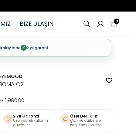
0
MIZ
BİZE ULAŞIN
 kolay iade
2 yıl garanti
✓
EYEMOOD
BOMA C2
₺ 1,990.00
2 Yıl Garanti
Özel Deri Kılıf
Uzun süreli kullanım
Çizik ve darbelere
güvencesi
karşı tam koruma