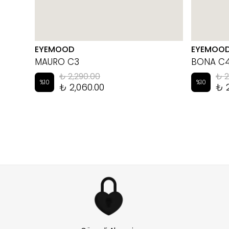
EYEMOOD
EYEMOO
MAURO C3
BONA C
₺ 2,290.00
₺ 2
%
10
%
10
₺ 2,060.00
₺ 