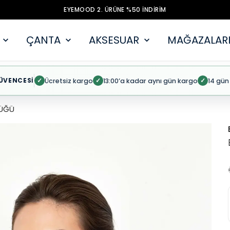
EYEMOOD 2. ÜRÜNE %50 İNDİRİM
ÇANTA
AKSESUAR
MAĞAZALARI
ÜVENCESİ
Ücretsiz kargo
13:00’a kadar aynı gün kargo
14 gün
✓
✓
✓
ÜĞÜ