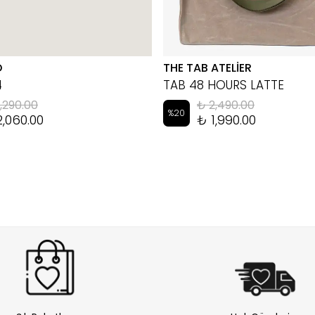
D
THE TAB ATELİER
4
TAB 48 HOURS LATTE
,290.00
₺ 2,490.00
%
20
2,060.00
₺ 1,990.00