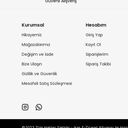
Güvenli Alışveriş
Kurumsal
Hesabım
Hikayemiz
Giriş Yap
Mağazalarımız
Kayıt Ol
Değişim ve İade
Siparişlerim
Bize Ulaşın
Sipariş Takibi
Gizlilik ve Güvenlik
Mesafeli Satış Sözleşmesi
©2023 Tüm Hakları Saklıdır - ikas E-Ticaret
Altyapısı ile Hazı