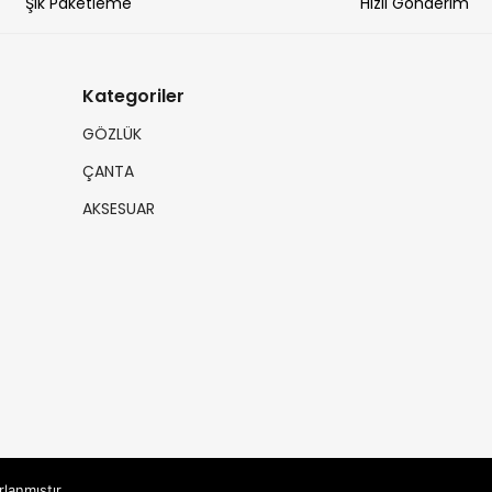
Şık Paketleme
Hızlı Gönderim
Kategoriler
GÖZLÜK
ÇANTA
AKSESUAR
rlanmıştır.