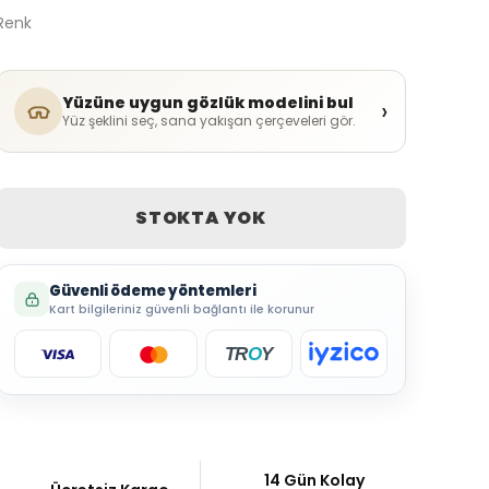
Renk
Yüzüne uygun gözlük modelini bul
›
Yüz şeklini seç, sana yakışan çerçeveleri gör.
STOKTA YOK
Güvenli ödeme yöntemleri
Kart bilgileriniz güvenli bağlantı ile korunur
TR
O
Y
14 Gün Kolay