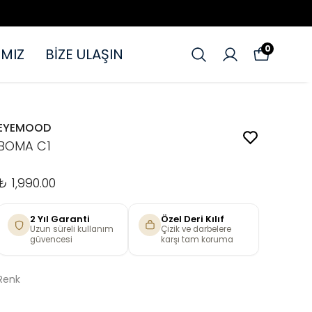
0
MIZ
BİZE ULAŞIN
EYEMOOD
BOMA C1
₺ 1,990.00
2 Yıl Garanti
Özel Deri Kılıf
Uzun süreli kullanım
Çizik ve darbelere
güvencesi
karşı tam koruma
Renk