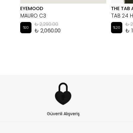
EYEMOOD
THE TAB 
MAURO C3
TAB 24 
₺ 2,290.00
₺ 2
%
10
%
20
₺ 2,060.00
₺ 1
Güvenli Alışveriş