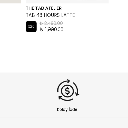
THE TAB ATELİER
EYEM
TAB 48 HOURS LATTE
LUKA 
₺ 2,490.00
%
20
%
10
₺ 1,990.00
Kolay İade