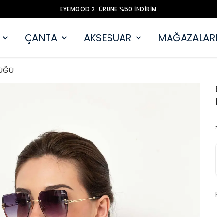
EYEMOOD 2. ÜRÜNE %50 İNDİRİM
ÇANTA
AKSESUAR
MAĞAZALARI
ÜĞÜ