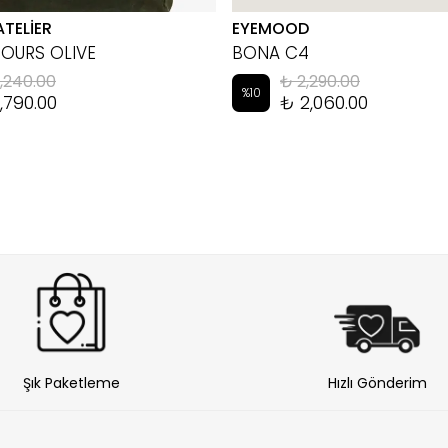
ATELİER
EYEMOOD
HOURS OLIVE
BONA C4
,240.00
₺ 2,290.00
%
10
,790.00
₺ 2,060.00
Şık Paketleme
Hızlı Gönderim