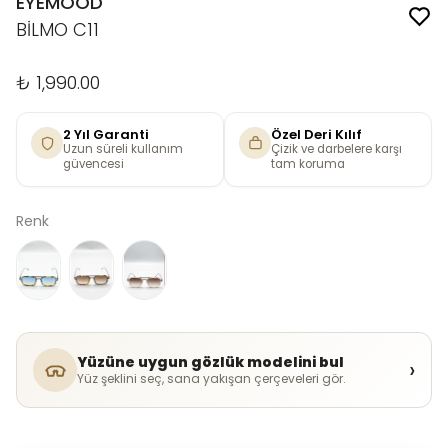
EYEMOOD
BİLMO C11
₺ 1,990.00
2 Yıl Garanti
Özel Deri Kılıf
Uzun süreli kullanım
Çizik ve darbelere karşı
güvencesi
tam koruma
Renk
Yüzüne uygun gözlük modelini bul
›
Yüz şeklini seç, sana yakışan çerçeveleri gör.