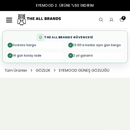
EYEMOOD 2. ÜRÜNE %50 İNDİRİM
0
THE ALL BRANDS GÜVENCESİ
Ücretsiz kargo
13:00’a kadar aynı gün kargo
✓
✓
14 gün kolay iade
2 yıl garanti
✓
✓
Tüm Ürünler
GÖZLÜK
EYEMOOD GÜNEŞ GÖZLÜĞÜ