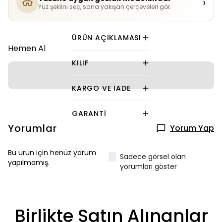
Yüzüne uygun gözlük modelini bul
›
Yüz şeklini seç, sana yakışan çerçeveleri gör.
ÜRÜN AÇIKLAMASI
Hemen Al
KILIF
KARGO VE İADE
GARANTI
Yorumlar
Yorum Yap
Bu ürün için henüz yorum
Sadece görsel olan
yapılmamış.
yorumları göster
Birlikte Satın Alınanlar