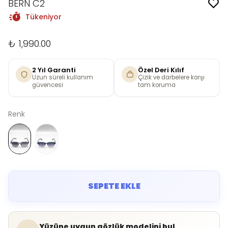
BERN C2
Tükeniyor
₺ 1,990.00
2 Yıl Garanti
Özel Deri Kılıf
Uzun süreli kullanım
Çizik ve darbelere karşı
güvencesi
tam koruma
Renk
SEPETE EKLE