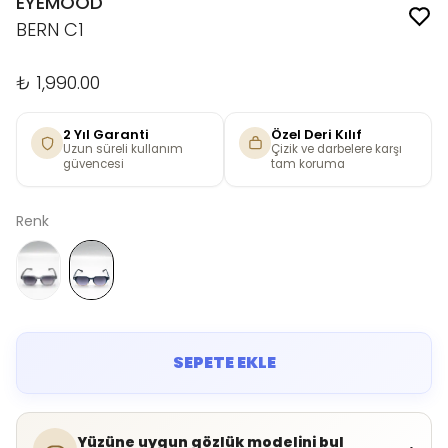
EYEMOOD
BERN C1
₺ 1,990.00
2 Yıl Garanti
Özel Deri Kılıf
Uzun süreli kullanım
Çizik ve darbelere karşı
güvencesi
tam koruma
Renk
SEPETE EKLE
Yüzüne uygun gözlük modelini bul