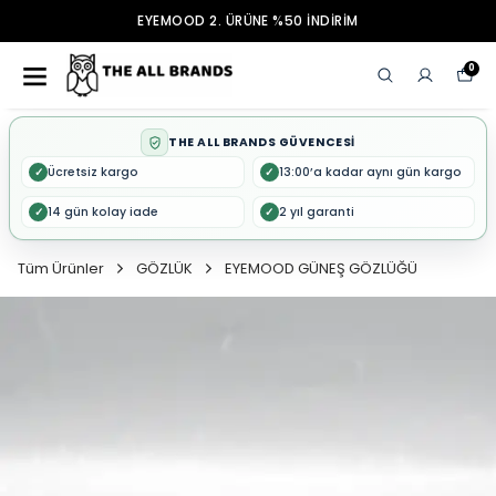
EYEMOOD 2. ÜRÜNE %50 İNDİRİM
0
THE ALL BRANDS GÜVENCESİ
Ücretsiz kargo
13:00’a kadar aynı gün kargo
✓
✓
14 gün kolay iade
2 yıl garanti
✓
✓
Tüm Ürünler
GÖZLÜK
EYEMOOD GÜNEŞ GÖZLÜĞÜ