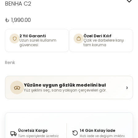
BENHA C2
₺ 1,990.00
2 Yıl Garanti
Özel Deri Kılıf
Uzun süreli kullanım
Çizik ve darbelere karşı
güvencesi
tam koruma
Renk
Yüzüne uygun gözlük modelini bul
›
Yüz şeklini seç, sana yakışan çerçeveleri gör.
Ücretsiz Kargo
14 Gün Kolay İade
Tüm siparişlerde ücretsiz
Hızlı iade ve değişim imkânı