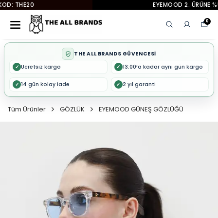
EYEMOOD 2. ÜRÜNE %50 İNDİRİM
0
THE ALL BRANDS GÜVENCESİ
Ücretsiz kargo
13:00’a kadar aynı gün kargo
✓
✓
14 gün kolay iade
2 yıl garanti
✓
✓
Tüm Ürünler
GÖZLÜK
EYEMOOD GÜNEŞ GÖZLÜĞÜ